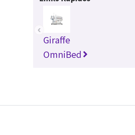
‹
Giraffe
OmniBed