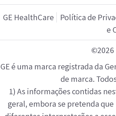
GE HealthCare
Política de Priv
e 
©2026 
GE é uma marca registrada da Ge
de marca. Todos
1) As informações contidas ne
geral, embora se pretenda que