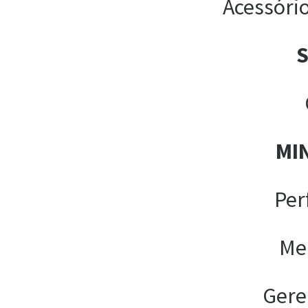
Acessóri
MI
Per
Me
Gere