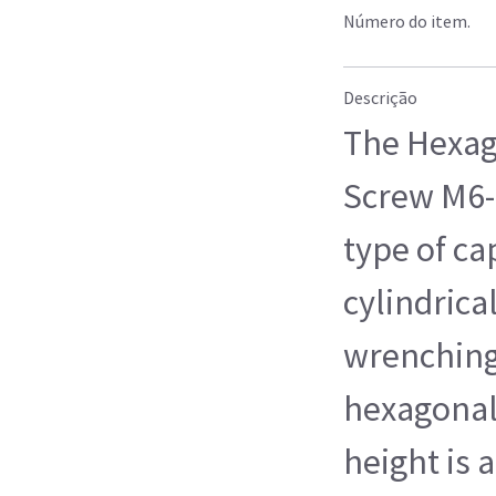
Número do item.
Descrição
The Hexag
Screw M6-
type of ca
cylindrica
wrenching 
hexagonal
height is 