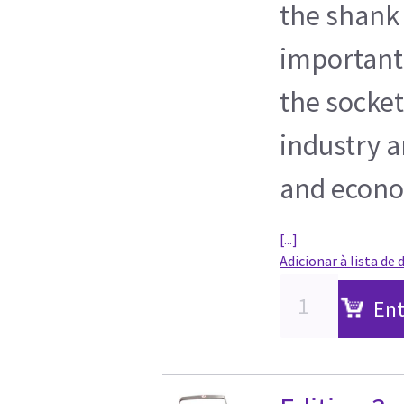
the shank
important
the socket
industry ar
and econom
[...]
Adicionar à lista de 
Ent