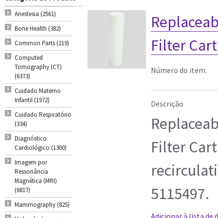
Anestesia (2561)
Replaceab
Bone Health (382)
Filter Car
Common Parts (219)
Computed
Tomography (CT)
Número do item.
(6373)
Cuidado Materno
Infantil (1972)
Descrição
Cuidado Respiratório
Replaceab
(334)
Diagnóstico
Filter Car
Cardiológico (1300)
Imagem por
recirculat
Ressonância
Magnética (MRI)
5115497.
(6817)
Mammography (825)
Adicionar à lista de 