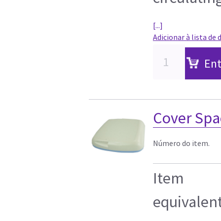
[...]
Adicionar à lista de 
Ent
Cover Spa
Número do item.
Item
equivalen