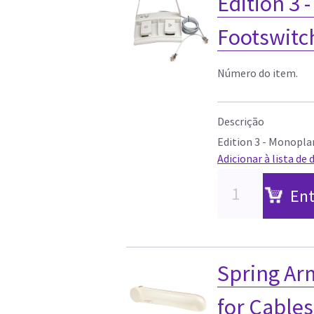
Edition 3
Footswitc
Número do item.
Descrição
Edition 3 - Monopla
Adicionar à lista de 
Ent
Spring Ar
for Cables