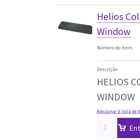
Helios Co
Window
Número do item.
Descrição
HELIOS C
WINDOW
Adicionar à lista de 
Ent