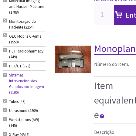
Molecular Imaging
and Nuclear Medicine
(1788)
Ent
Monitoração do
Paciente (2254)
OEC Mobile C-Arms
(1959)
Monoplane
PET Radiopharmacy
(749)
Número do item.
PET/CT (723)
Sistemas
Intervencionistas
Item
Guiados por Imagem
(2100)
equivalen
Tubes (43)
Ultrasound (4309)
e
Workstations (AW)
(145)
Descrição
X-Ray (4549)