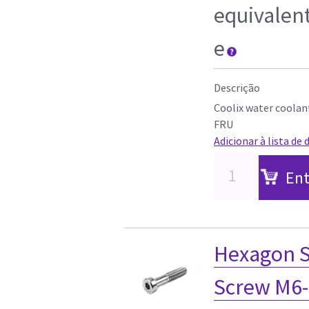
equivalen
e
Descrição
Coolix water coolant
FRU
Adicionar à lista de 
Ent
Hexagon S
Screw M6