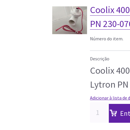
Coolix 40
PN 230-07
Número do item.
Descrição
Coolix 400
Lytron PN
Adicionar à lista de 
Ent