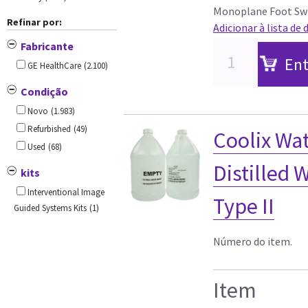
Monoplane Foot Swi
Refinar por:
Adicionar à lista de 
Fabricante
Ent
GE HealthCare
(2.100)
Condição
Novo
(1.983)
Refurbished
(49)
Coolix Wat
Used
(68)
Distilled
kits
Interventional Image
Type II
Guided Systems Kits
(1)
Número do item.
Item