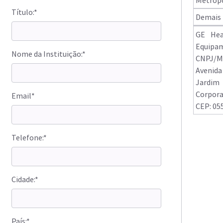
Título:*
Demais 
GE Hea
Equipam
Nome da Instituição:*
CNPJ/MF
Avenida
Jardim
Corpora
Email*
CEP: 05
Telefone:*
Cidade:*
País:*