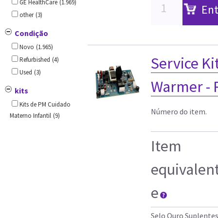
GE HealthCare
(1.969)
Ent
other
(3)
Condição
Novo
(1.965)
Service Ki
Refurbished
(4)
Used
(3)
Warmer -
kits
Kits de PM Cuidado
Número do item.
Materno Infantil
(9)
Item
equivalen
e
Selo Ouro Suplente