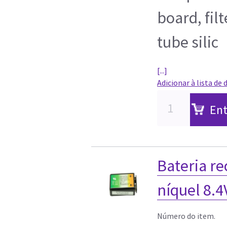
board, filt
tube silic
[...]
Adicionar à lista de 
Ent
Bateria re
níquel 8.4
Número do item.