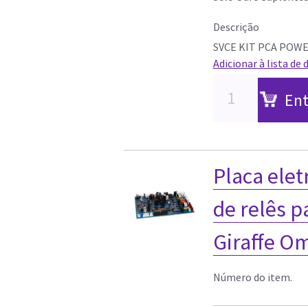
Descrição
SVCE KIT PCA POW
Adicionar à lista de 
Ent
Placa elet
de relês p
Giraffe O
Número do item.