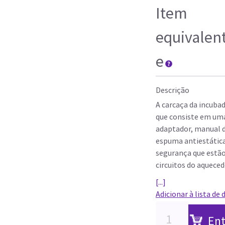
Item
equivalen
e
Descrição
A carcaça da incubado
que consiste em uma
adaptador, manual d
espuma antiestática. 
segurança que estão
circuitos do aquece
[...]
Adicionar à lista de 
Ent