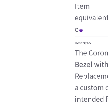
Item
equivalen
e
Descrição
The Corom
Bezel with
Replacemen
a custom 
intended f