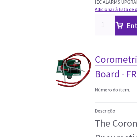
IEC ALARMS UPGRA
Adicionar à lista de 
Ent
Corometri
Board - F
Número do item.
Descrição
The Corom