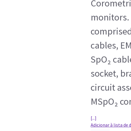
Corometri
monitors.
comprised
cables, EM
SpO₂ cabl
socket, br
circuit a
MSpO₂ co
[...]
Adicionar à lista de 