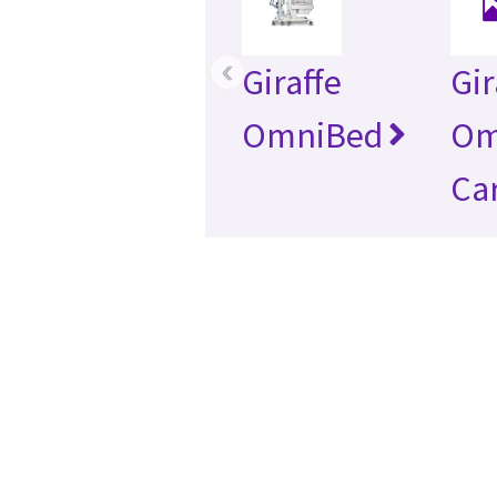
‹
Giraffe
Gir
OmniBed
Om
Ca