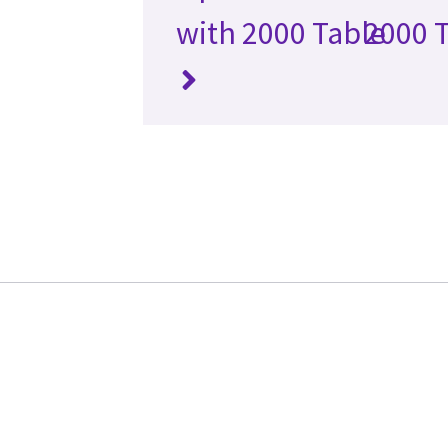
with 2000 Table
2000 