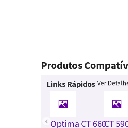
Produtos Compatív
Ver Detalh
Links Rápidos
‹
Optima CT 660
CT 59