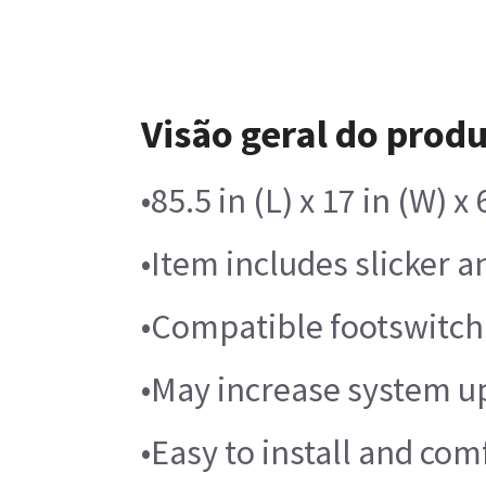
Visão geral do prod
•85.5 in (L) x 17 in (W) 
•Item includes slicker 
•Compatible footswitch 
•May increase system up
•Easy to install and com