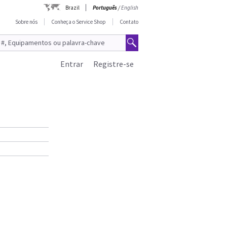
Brazil
Português
/
English
Sobre nós
Conheça o Service Shop
Contato
Entrar
Registre-se