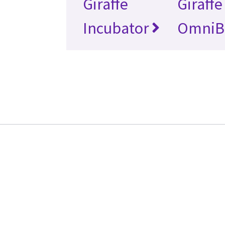
Giraffe
Giraffe
Incubator
OmniB