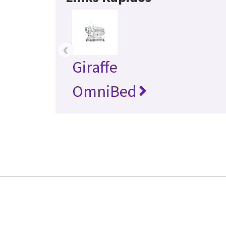
‹
Giraffe
OmniBed