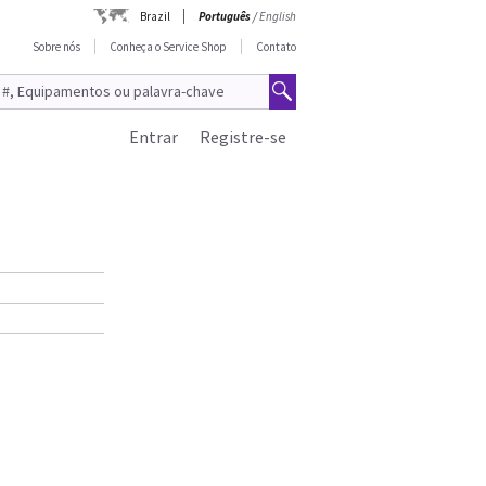
Brazil
Português
/
English
Sobre nós
Conheça o Service Shop
Contato
Entrar
Registre-se