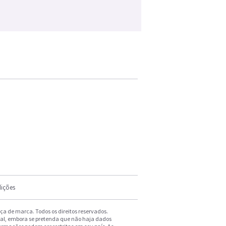
ições
a de marca. Todos os direitos reservados.
ral, embora se pretenda que não haja dados