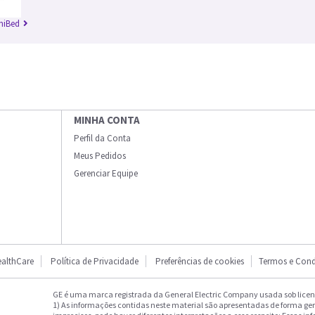
niBed
MINHA CONTA
Perfil da Conta
Meus Pedidos
Gerenciar Equipe
althCare
Política de Privacidade
Preferências de cookies
Termos e Cond
GE é uma marca registrada da General Electric Company usada sob licenç
1) As informações contidas neste material são apresentadas de forma ge