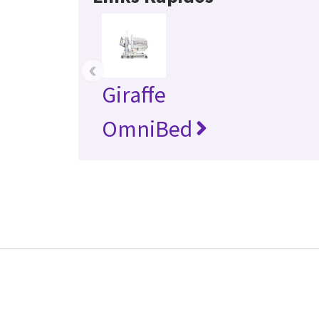
‹
Giraffe
OmniBed