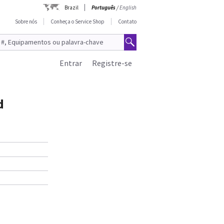
Brazil
Português
/
English
Sobre nós
Conheça o Service Shop
Contato
Entrar
Registre-se
d