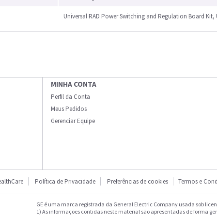
Universal RAD Power Switching and Regulation Board Kit,
MINHA CONTA
Perfil da Conta
Meus Pedidos
Gerenciar Equipe
althCare
Política de Privacidade
Preferências de cookies
Termos e Cond
GE é uma marca registrada da General Electric Company usada sob licenç
1) As informações contidas neste material são apresentadas de forma ge