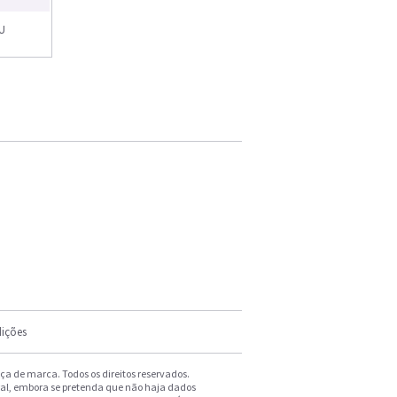
 U
ições
a de marca. Todos os direitos reservados.
ral, embora se pretenda que não haja dados