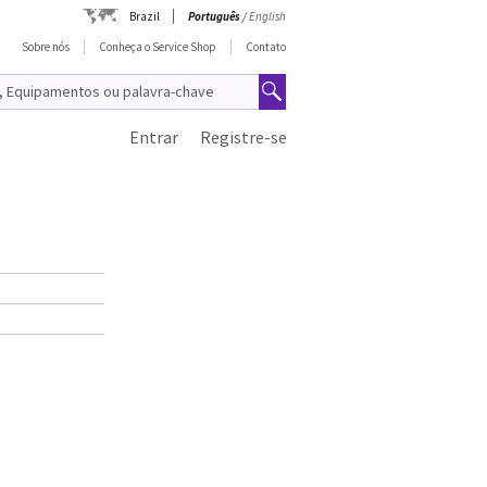
Brazil
Português
/
English
Sobre nós
Conheça o Service Shop
Contato
Entrar
Registre-se