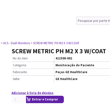
> ACS - Dash Monitors
> SCREW METRIC PH M2 X 3 W/COAT
SCREW METRIC PH M2 X 3 W/COAT
No do item
411508-002
Categoria:
Monitoração do Paciente
Fabricante
Peças GE HealthCare
Seller
GE HealthCare
Adicionar à lista de desejos
Entrar e Comprar