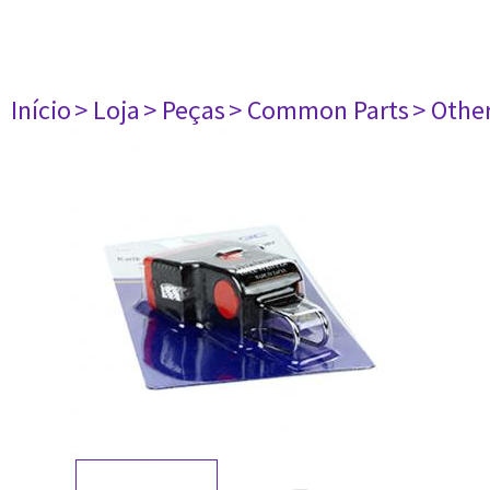
Início
> Loja
> Peças
> Common Parts
> Othe