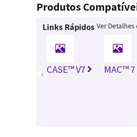
Produtos Compatíve
Ver Detalhes
Links Rápidos
CASE™ V7
MAC™ 7
‹