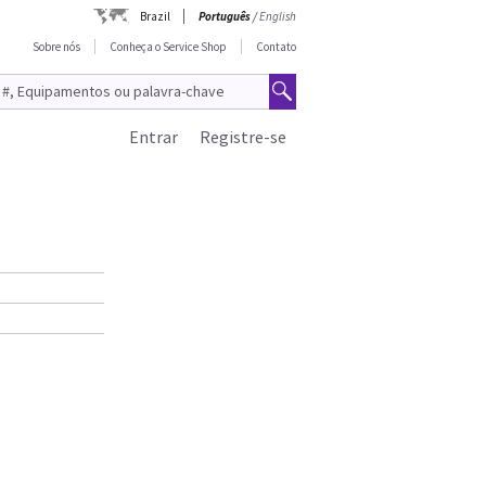
Brazil
Português
/
English
Sobre nós
Conheça o Service Shop
Contato
Entrar
Registre-se