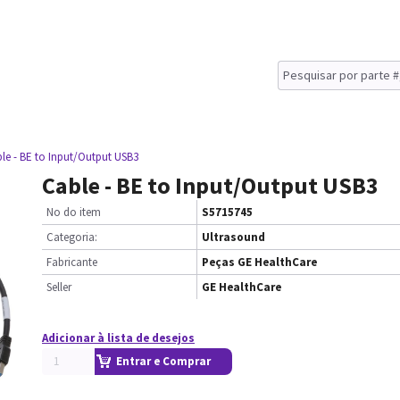
le - BE to Input/Output USB3
Cable - BE to Input/Output USB3
No do item
S5715745
Categoria:
Ultrasound
Fabricante
Peças GE HealthCare
Seller
GE HealthCare
Adicionar à lista de desejos
Entrar e Comprar