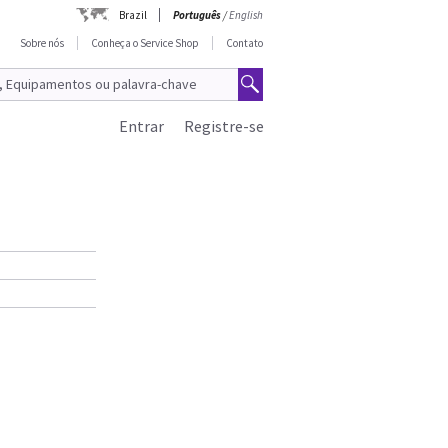
Brazil
Português
/
English
Sobre nós
Conheça o Service Shop
Contato
Entrar
Registre-se