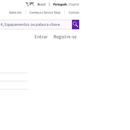
Brazil
Português
/
English
Sobre nós
Conheça o Service Shop
Contato
Entrar
Registre-se