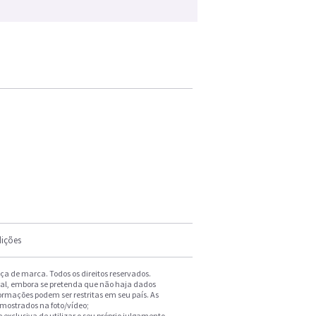
ições
a de marca. Todos os direitos reservados.
ral, embora se pretenda que não haja dados
formações podem ser restritas em seu país. As
 mostrados na foto/vídeo;
exclusiva de utilizar o seu próprio julgamento