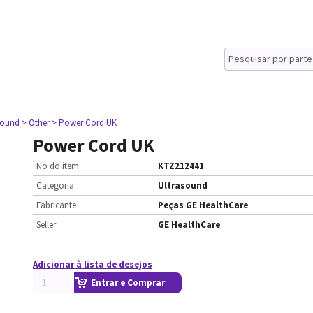
sound
> Other
> Power Cord UK
Power Cord UK
No do item
KTZ212441
Categoria:
Ultrasound
Fabricante
Peças GE HealthCare
Seller
GE HealthCare
Adicionar à lista de desejos
Entrar e Comprar