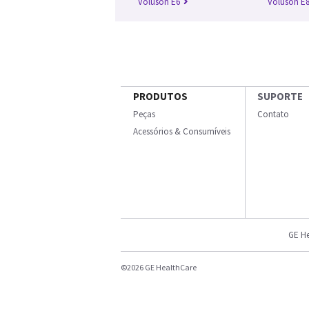
Voluson E6
Voluson E
PRODUTOS
SUPORTE
Peças
Contato
Acessórios & Consumíveis
GE He
©2026 GE HealthCare