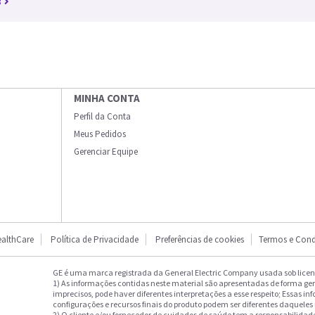
8
MINHA CONTA
Perfil da Conta
Meus Pedidos
Gerenciar Equipe
althCare
Política de Privacidade
Preferências de cookies
Termos e Cond
GE é uma marca registrada da General Electric Company usada sob licenç
1) As informações contidas neste material são apresentadas de forma ge
imprecisos, pode haver diferentes interpretações a esse respeito; Essas in
configurações e recursos finais do produto podem ser diferentes daqueles
2) O cliente e/ou fornecedor de cuidados de saúde tem a responsabilidade 