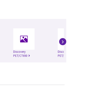
›
Discovery
Discovery
Di
PET/CT690
PET/CT690 ADC
PE