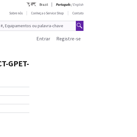
Brazil
Português
/
English
Sobre nós
Conheça o Service Shop
Contato
Entrar
Registre-se
 CT-GPET-