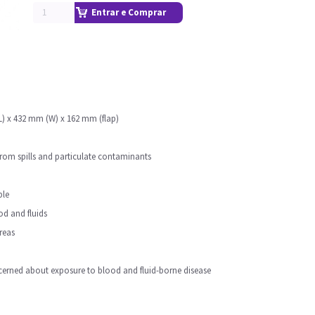
Entrar e Comprar
m (L) x 432 mm (W) x 162 mm (flap)
from spills and particulate contaminants
ble
ood and fluids
reas
erned about exposure to blood and fluid-borne disease