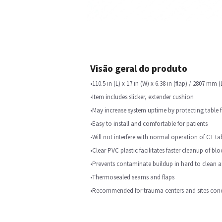
Visão geral do produto
•110.5 in (L) x 17 in (W) x 6.38 in (flap) / 2807 m
•Item includes slicker, extender cushion
•May increase system uptime by protecting table 
•Easy to install and comfortable for patients
•Will not interfere with normal operation of CT ta
•Clear PVC plastic facilitates faster cleanup of bl
•Prevents contaminate buildup in hard to clean a
•Thermosealed seams and flaps
•Recommended for trauma centers and sites conc