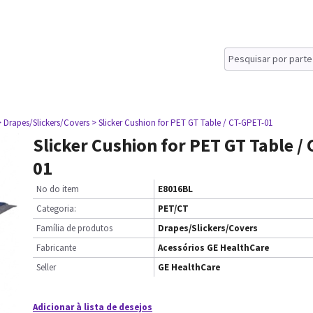
> Drapes/Slickers/Covers
> Slicker Cushion for PET GT Table / CT-GPET-01
Slicker Cushion for PET GT Table /
01
No do item
E8016BL
Categoria:
PET/CT
Família de produtos
Drapes/Slickers/Covers
Fabricante
Acessórios GE HealthCare
Seller
GE HealthCare
Adicionar à lista de desejos