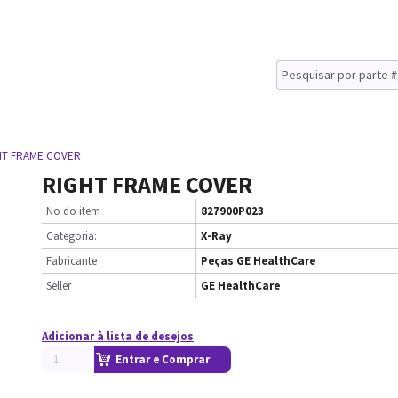
HT FRAME COVER
RIGHT FRAME COVER
No do item
827900P023
Categoria:
X-Ray
Fabricante
Peças GE HealthCare
Seller
GE HealthCare
Adicionar à lista de desejos
Entrar e Comprar