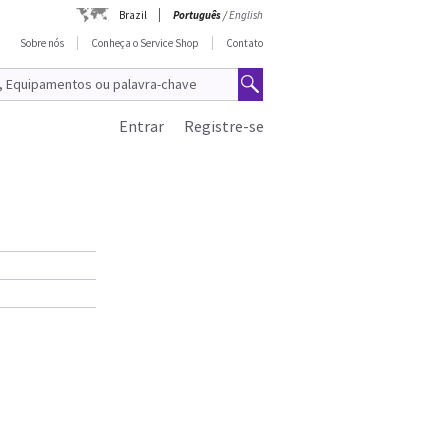
Brazil
Português
/
English
Sobre nós
Conheça o Service Shop
Contato
Entrar
Registre-se