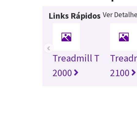
Ver Detalh
Links Rápidos
‹
Treadmill T
Treadm
2000
2100