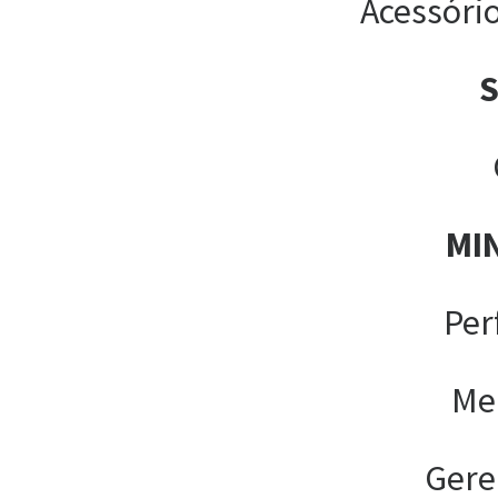
Acessóri
MI
Per
Me
Gere