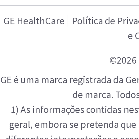
GE HealthCare
Política de Priv
e 
©2026 
GE é uma marca registrada da Ge
de marca. Todos
1) As informações contidas ne
geral, embora se pretenda que