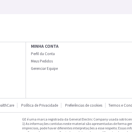
MINHA CONTA
Perfil da Conta
Meus Pedidos
Gerenciar Equipe
althCare
Política de Privacidade
Preferências de cookies
Termos e Cond
GE é uma marca registrada da General Electric Company usada sob licenç
1) As informações contidas neste material são apresentadas de forma ge
imprecisos, pode haver diferentes interpretações a esse respeito; Essas in