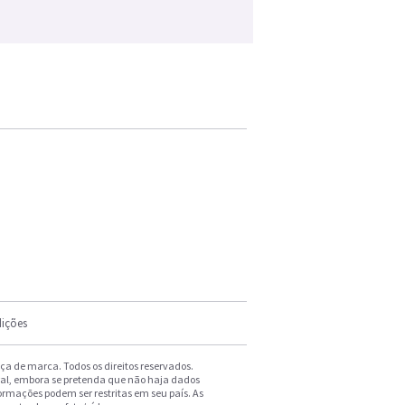
ições
a de marca. Todos os direitos reservados.
ral, embora se pretenda que não haja dados
formações podem ser restritas em seu país. As