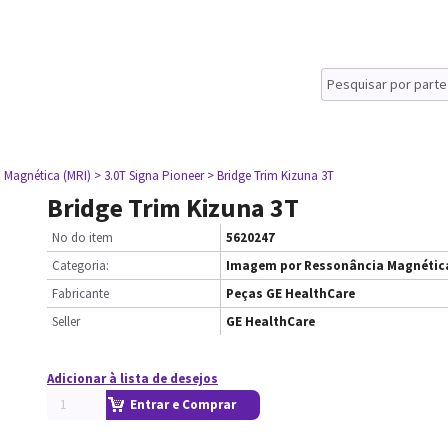
 Magnética (MRI)
> 3.0T Signa Pioneer
> Bridge Trim Kizuna 3T
Bridge Trim Kizuna 3T
No do item
5620247
Categoria:
Imagem por Ressonância Magnética
Fabricante
Peças GE HealthCare
Seller
GE HealthCare
Adicionar à lista de desejos
Entrar e Comprar