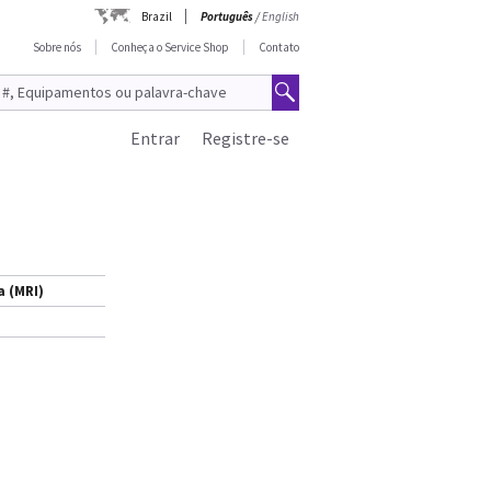
Brazil
Português
/
English
Sobre nós
Conheça o Service Shop
Contato
Entrar
Registre-se
 (MRI)