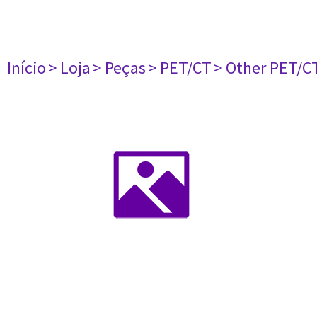
Início
> Loja
> Peças
> PET/CT
> Other PET/C