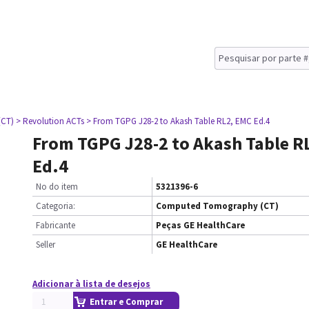
(CT)
> Revolution ACTs
> From TGPG J28-2 to Akash Table RL2, EMC Ed.4
From TGPG J28-2 to Akash Table R
Ed.4
No do item
5321396-6
Categoria:
Computed Tomography (CT)
Fabricante
Peças GE HealthCare
Seller
GE HealthCare
Adicionar à lista de desejos
Entrar e Comprar