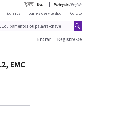
Brazil
Português
/
English
Sobre nós
Conheça o Service Shop
Contato
Entrar
Registre-se
L2, EMC