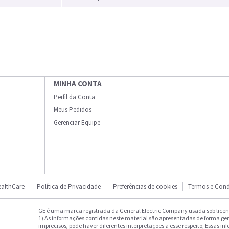
MINHA CONTA
Perfil da Conta
Meus Pedidos
Gerenciar Equipe
althCare
Política de Privacidade
Preferências de cookies
Termos e Cond
GE é uma marca registrada da General Electric Company usada sob licenç
1) As informações contidas neste material são apresentadas de forma ge
imprecisos, pode haver diferentes interpretações a esse respeito; Essas in