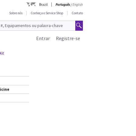
Brazil
Português
/
English
Sobre nós
Conheça o Service Shop
Contato
Entrar
Registre-se
Kit
icine