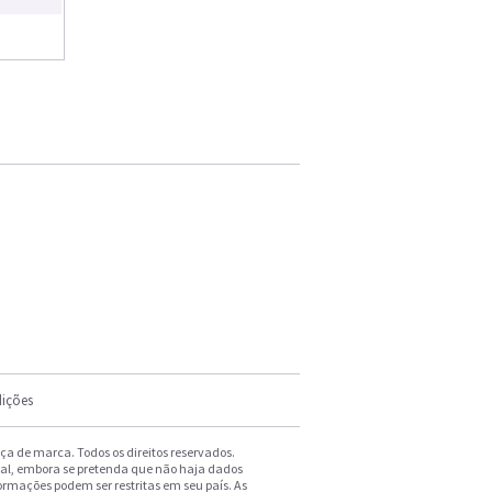
ições
a de marca. Todos os direitos reservados.
ral, embora se pretenda que não haja dados
formações podem ser restritas em seu país. As