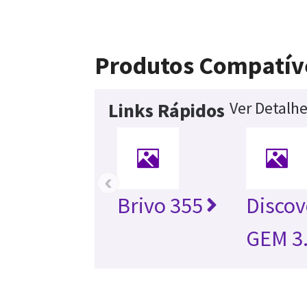
Produtos Compatív
Ver Detalh
Links Rápidos
‹
Brivo 355
Disco
GEM 3.