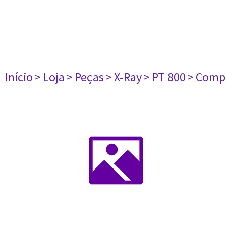
Início
> Loja
> Peças
> X-Ray
> PT 800
> Compr