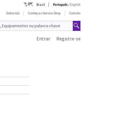
Brazil
Português
/
English
Sobre nós
Conheça o Service Shop
Contato
Entrar
Registre-se