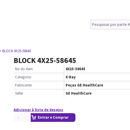
> BLOCK 4X25-58645
BLOCK 4X25-58645
No do item
4X25-58645
Categoria:
X-Ray
Fabricante
Peças GE HealthCare
Seller
GE HealthCare
Adicionar à lista de desejos
Entrar e Comprar