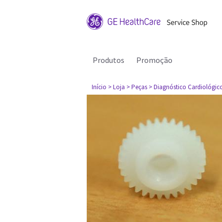
Produtos
Promoção
Início
> Loja
> Peças
> Diagnóstico Cardiológic