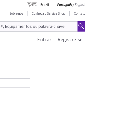
Brazil
Português
/
English
Sobre nós
Conheça o Service Shop
Contato
Entrar
Registre-se