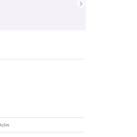
›
ições