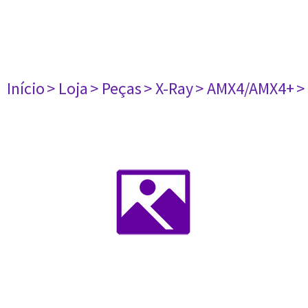
Início
> Loja
> Peças
> X-Ray
> AMX4/AMX4+
>