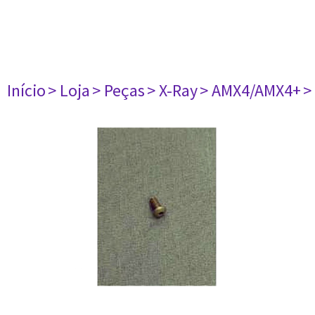
Início
> Loja
> Peças
> X-Ray
> AMX4/AMX4+
>