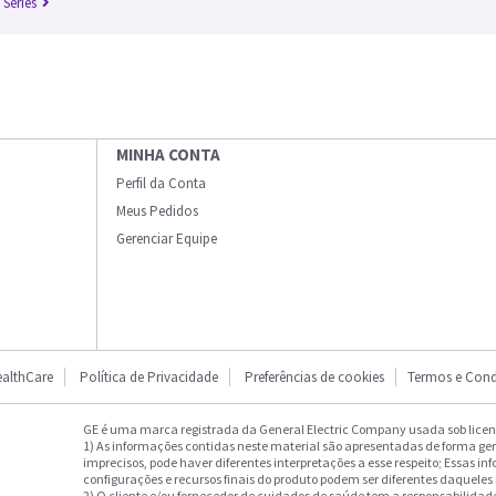
 Series
MINHA CONTA
Perfil da Conta
Meus Pedidos
Gerenciar Equipe
althCare
Política de Privacidade
Preferências de cookies
Termos e Cond
GE é uma marca registrada da General Electric Company usada sob licenç
1) As informações contidas neste material são apresentadas de forma ge
imprecisos, pode haver diferentes interpretações a esse respeito; Essas in
configurações e recursos finais do produto podem ser diferentes daqueles
2) O cliente e/ou fornecedor de cuidados de saúde tem a responsabilidade 