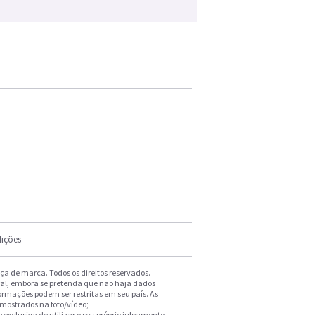
ições
a de marca. Todos os direitos reservados.
ral, embora se pretenda que não haja dados
formações podem ser restritas em seu país. As
 mostrados na foto/vídeo;
exclusiva de utilizar o seu próprio julgamento