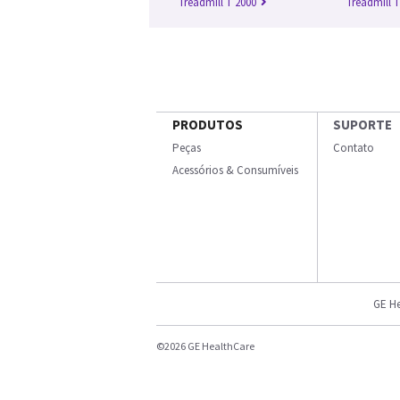
Treadmill T 2000
Treadmill T
PRODUTOS
SUPORTE
Peças
Contato
Acessórios & Consumíveis
GE He
©2026 GE HealthCare