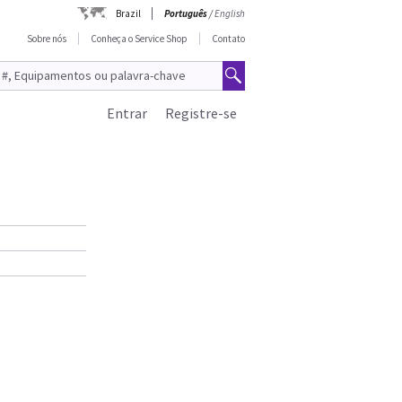
Brazil
Português
/
English
Sobre nós
Conheça o Service Shop
Contato
Entrar
Registre-se