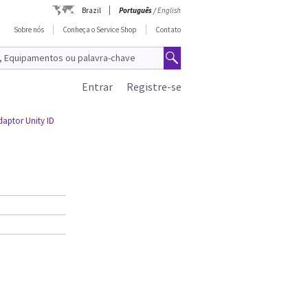
Brazil
Português
/
English
Sobre nós
Conheça o Service Shop
Contato
Entrar
Registre-se
aptor Unity ID