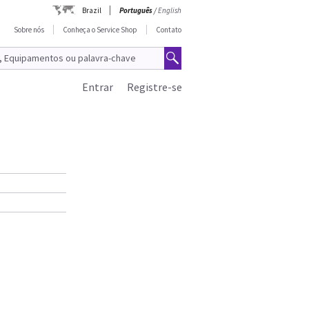
Brazil
Português
/
English
Sobre nós
Conheça o Service Shop
Contato
Entrar
Registre-se