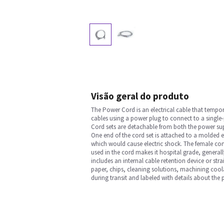
Visão geral do produto
The Power Cord is an electrical cable that tempora
cables using a power plug to connect to a single-
Cord sets are detachable from both the power supp
One end of the cord set is attached to a molded el
which would cause electric shock. The female conn
used in the cord makes it hospital grade, generally
includes an internal cable retention device or strain
paper, chips, cleaning solutions, machining cool
during transit and labeled with details about the