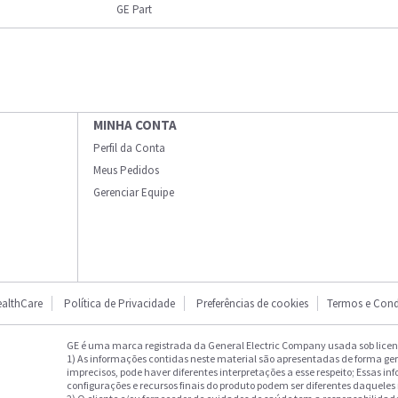
GE Part
MINHA CONTA
Perfil da Conta
Meus Pedidos
Gerenciar Equipe
althCare
Política de Privacidade
Preferências de cookies
Termos e Cond
GE é uma marca registrada da General Electric Company usada sob licenç
1) As informações contidas neste material são apresentadas de forma ge
imprecisos, pode haver diferentes interpretações a esse respeito; Essas in
configurações e recursos finais do produto podem ser diferentes daqueles