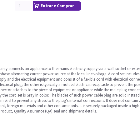
Entrar e Comprar
rily connects an appliance to the mains electricity supply via a wall socket or exte
phase alternating current power source at the local line voltage. A cord set includ
ly and the electrical equipment and consist of a flexible cord with electrical conn
ectrical plug; the other is typically a molded electrical receptacle to prevent the po
ector attaches to the piece of equipment or appliance while the male plug connects 
 the cord set is Gray in color. The blades of such power cable plug are solid instead 
 relief to prevent any stress to the plug’s internal connections. It does not contain any 
ant, foreign materials and other contaminants. It is securely packaged inside a hi
 product, Quality Assurance (QA) seal and shipment details.