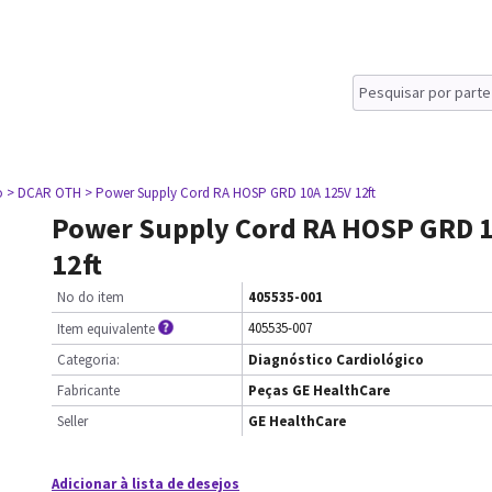
o
> DCAR OTH
> Power Supply Cord RA HOSP GRD 10A 125V 12ft
Power Supply Cord RA HOSP GRD 
12ft
No do item
405535-001
405535-007
Item equivalente
Categoria:
Diagnóstico Cardiológico
Fabricante
Peças GE HealthCare
Seller
GE HealthCare
Adicionar à lista de desejos