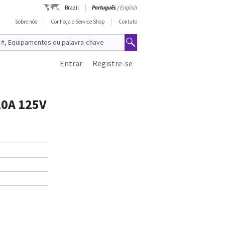
Brazil
Português
/
English
Sobre nós
Conheça o Service Shop
Contato
Entrar
Registre-se
10A 125V