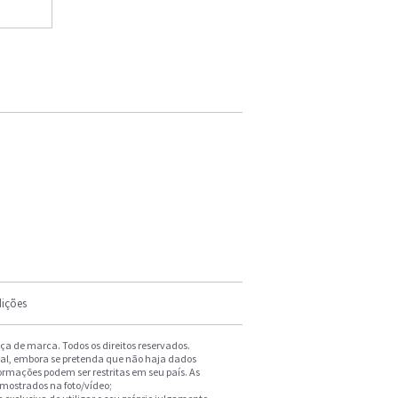
ições
a de marca. Todos os direitos reservados.
ral, embora se pretenda que não haja dados
formações podem ser restritas em seu país. As
 mostrados na foto/vídeo;