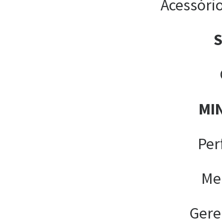
Acessóri
MI
Per
Me
Gere