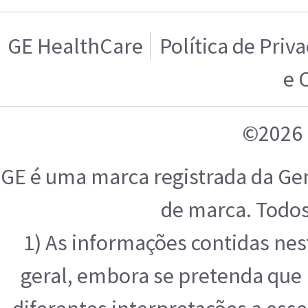
GE HealthCare
Política de Priv
e 
©2026 
GE é uma marca registrada da Ge
de marca. Todos
1) As informações contidas ne
geral, embora se pretenda que