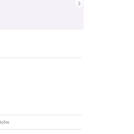
›
ições