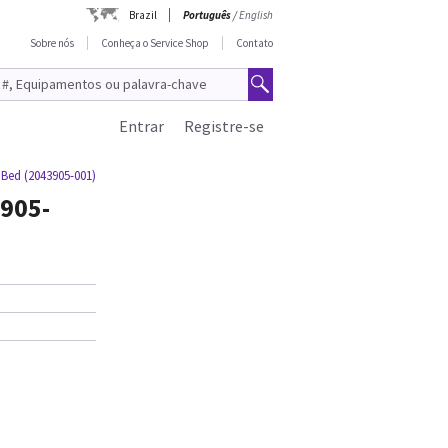
Brazil
Português
/
English
Sobre nós
Conheça o Service Shop
Contato
Entrar
Registre-se
Bed (2043905-001)
905-