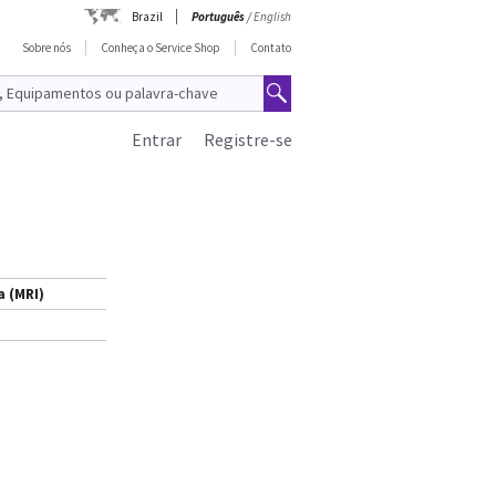
Brazil
Português
/
English
Sobre nós
Conheça o Service Shop
Contato
Entrar
Registre-se
 (MRI)