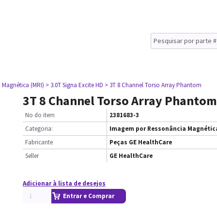
 Magnética (MRI)
> 3.0T Signa Excite HD
> 3T 8 Channel Torso Array Phantom
3T 8 Channel Torso Array Phantom
No do item
2381683-3
Categoria:
Imagem por Ressonância Magnética
Fabricante
Peças GE HealthCare
Seller
GE HealthCare
Adicionar à lista de desejos
Entrar e Comprar