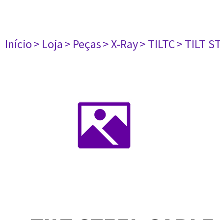
Início
> Loja
> Peças
> X-Ray
> TILTC
> TILT S