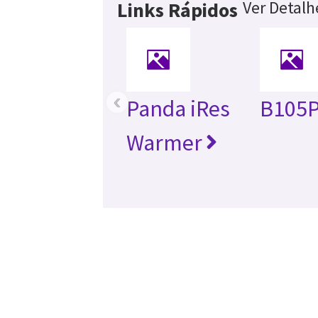
Ver Detalh
Links Rápidos
‹
Panda iRes
B105P
Warmer