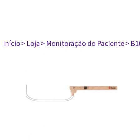
Início
> Loja
> Monitoração do Paciente
> B1