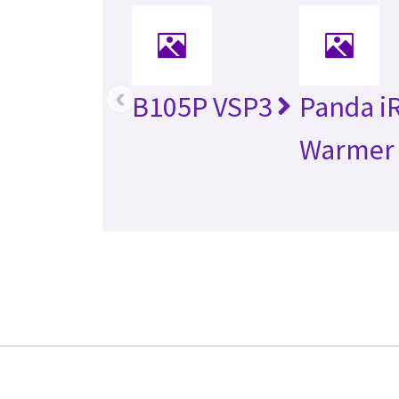
‹
B105P VSP3
Panda i
Warmer