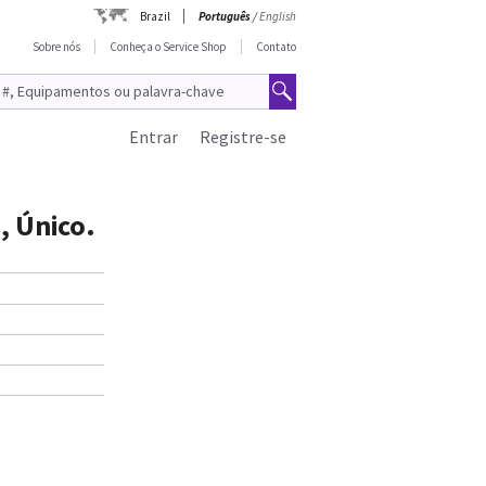
Brazil
Português
/
English
Sobre nós
Conheça o Service Shop
Contato
Entrar
Registre-se
, Único.