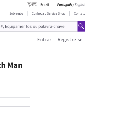
Brazil
Português
/
English
Sobre nós
Conheça o Service Shop
Contato
Entrar
Registre-se
ith Man