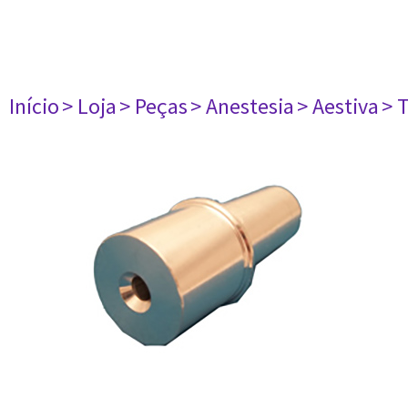
Início
> Loja
> Peças
> Anestesia
> Aestiva
> 