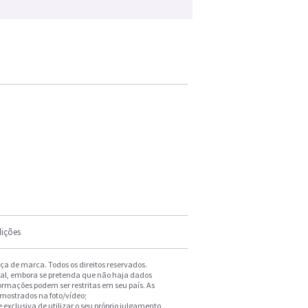
ições
a de marca. Todos os direitos reservados.
ral, embora se pretenda que não haja dados
formações podem ser restritas em seu país. As
 mostrados na foto/vídeo;
exclusiva de utilizar o seu próprio julgamento