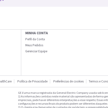
MINHA CONTA
Perfil da Conta
Meus Pedidos
Gerenciar Equipe
althCare
Política de Privacidade
Preferências de cookies
Termos e Cond
GE é uma marca registrada da General Electric Company usada sob licenç
1) As informações contidas neste material são apresentadas de forma ge
imprecisos, pode haver diferentes interpretações a esse respeito; Essas in
configurações e recursos finais do produto podem ser diferentes daqueles
2) O cliente e/ou fornecedor de cuidados de saúde tem a responsabilidade 