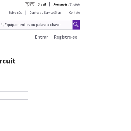
Brazil
Português
/
English
Sobre nós
Conheça o Service Shop
Contato
Entrar
Registre-se
rcuit