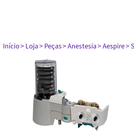
Início
> Loja
> Peças
> Anestesia
> Aespire
> 