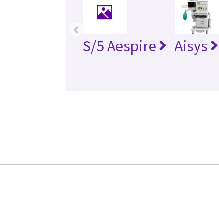
‹
S/5 Aespire
Aisys